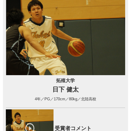
拓殖大学
日下 健太
4年／PG／170cm／80kg／北陸高校
受賞者コメント