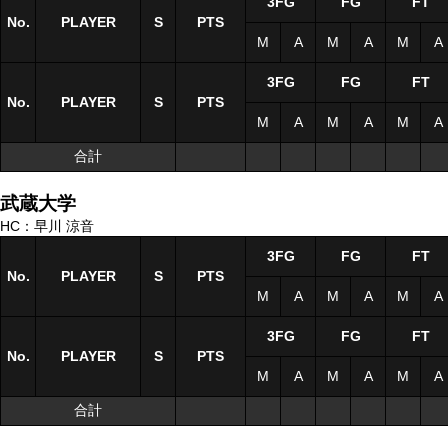
3FG
FG
FT
No.
No.
PLAYER
PLAYER
S
S
PTS
M
A
M
A
M
A
3FG
FG
FT
No.
No.
PLAYER
PLAYER
S
S
PTS
M
A
M
A
M
A
合計
合計
武蔵大学
HC：早川 涼音
3FG
FG
FT
No.
No.
PLAYER
PLAYER
S
S
PTS
M
A
M
A
M
A
3FG
FG
FT
No.
No.
PLAYER
PLAYER
S
S
PTS
M
A
M
A
M
A
合計
合計