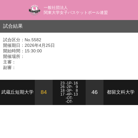
一般社団法人
関東大学女子バスケットボール連盟
試合結果
試合区分：No.5582
開催期日：2026年4月25日
開始時間：15:30:00
開催場所：
主審：
副審：
23 -1P- 16
26 -2P-
9
18 -3P-
8
84
46
武蔵丘短期大学
都留文科大学
17 -4P- 13
-OT-
-OT-