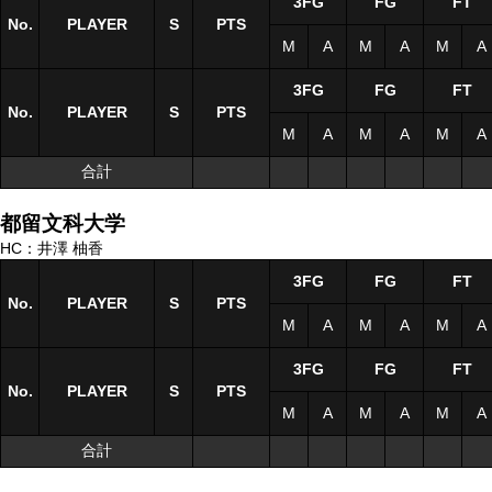
3FG
FG
FT
No.
No.
PLAYER
PLAYER
S
S
PTS
M
A
M
A
M
A
3FG
FG
FT
No.
No.
PLAYER
PLAYER
S
S
PTS
M
A
M
A
M
A
合計
合計
都留文科大学
HC：井澤 柚香
3FG
FG
FT
No.
No.
PLAYER
PLAYER
S
S
PTS
M
A
M
A
M
A
3FG
FG
FT
No.
No.
PLAYER
PLAYER
S
S
PTS
M
A
M
A
M
A
合計
合計