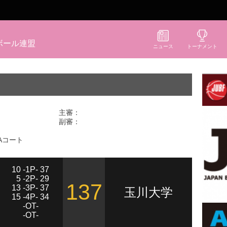
ボール連盟
ニュース
トーナメント
主審：
副審：
Aコート
10 -1P- 37
5 -2P- 29
137
13 -3P- 37
玉川大学
15 -4P- 34
-OT-
-OT-