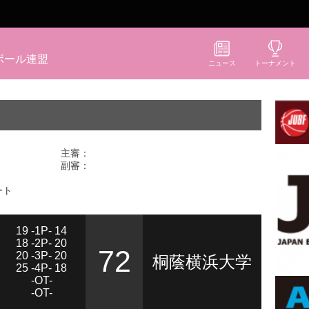
ボール連盟
ニュース
トーナメント
主審：
副審：
ート
19 -1P- 14
18 -2P- 20
72
20 -3P- 20
桐蔭横浜大学
25 -4P- 18
-OT-
-OT-