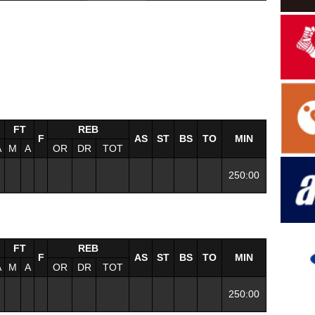
FT
REB
F
AS
ST
BS
TO
MIN
A
M
A
OR
DR
TOT
250:00
FT
REB
F
AS
ST
BS
TO
MIN
A
M
A
OR
DR
TOT
250:00