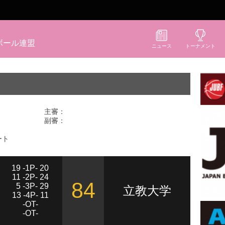
ボール連盟
ニュース
トーナメント
主審：
副審：
ート
19 -1P- 20
11 -2P- 24
84
5 -3P- 29
立教大学
13 -4P- 11
-OT-
-OT-