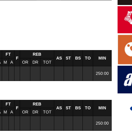
FT
REB
F
AS
ST
BS
TO
MIN
A
M
A
OR
DR
TOT
250:00
FT
REB
F
AS
ST
BS
TO
MIN
A
M
A
OR
DR
TOT
250:00