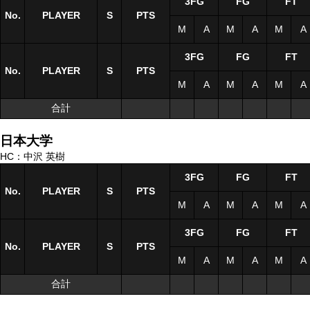
3FG
FG
FT
No.
No.
PLAYER
PLAYER
S
S
PTS
M
A
M
A
M
A
3FG
FG
FT
No.
No.
PLAYER
PLAYER
S
S
PTS
M
A
M
A
M
A
合計
合計
日本大学
HC：中沢 英樹
3FG
FG
FT
No.
No.
PLAYER
PLAYER
S
S
PTS
M
A
M
A
M
A
3FG
FG
FT
No.
No.
PLAYER
PLAYER
S
S
PTS
M
A
M
A
M
A
合計
合計