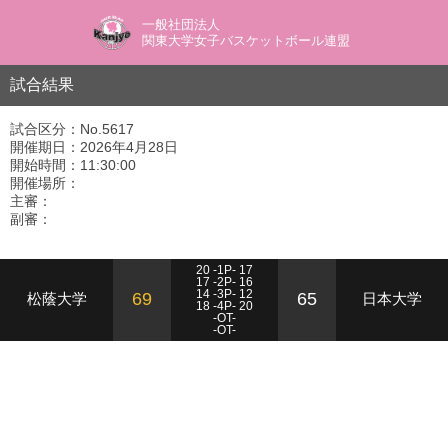
一般社団法人
関東大学女子バスケットボール連盟
試合結果
試合区分：No.5617
開催期日：2026年4月28日
開始時間：11:30:00
開催場所：
主審：
副審：
20 -1P- 17
17 -2P- 16
14 -3P- 12
69
65
松蔭大学
日本大学
18 -4P- 20
-OT-
-OT-