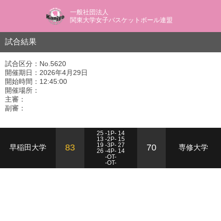
一般社団法人
関東大学女子バスケットボール連盟
試合結果
試合区分：No.5620
開催期日：2026年4月29日
開始時間：12:45:00
開催場所：
主審：
副審：
25 -1P- 14
13 -2P- 15
19 -3P- 27
83
70
早稲田大学
専修大学
26 -4P- 14
-OT-
-OT-