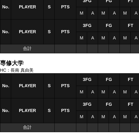
3FG
FG
FT
No.
No.
PLAYER
PLAYER
S
S
PTS
M
A
M
A
M
A
3FG
FG
FT
No.
No.
PLAYER
PLAYER
S
S
PTS
M
A
M
A
M
A
合計
合計
専修大学
HC：長南 真由美
3FG
FG
FT
No.
No.
PLAYER
PLAYER
S
S
PTS
M
A
M
A
M
A
3FG
FG
FT
No.
No.
PLAYER
PLAYER
S
S
PTS
M
A
M
A
M
A
合計
合計