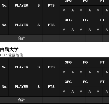
3FG
FG
FT
No.
No.
PLAYER
PLAYER
S
S
PTS
M
A
M
A
M
A
3FG
FG
FT
No.
No.
PLAYER
PLAYER
S
S
PTS
M
A
M
A
M
A
合計
合計
白鴎大学
HC：佐藤 智信
3FG
FG
FT
No.
No.
PLAYER
PLAYER
S
S
PTS
M
A
M
A
M
A
3FG
FG
FT
No.
No.
PLAYER
PLAYER
S
S
PTS
M
A
M
A
M
A
合計
合計