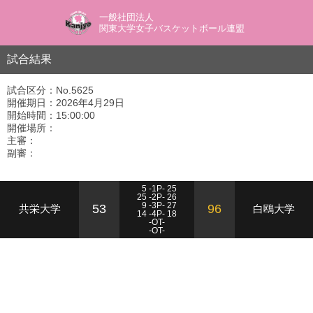
一般社団法人
関東大学女子バスケットボール連盟
試合結果
試合区分：No.5625
開催期日：2026年4月29日
開始時間：15:00:00
開催場所：
主審：
副審：
5 -1P- 25
25 -2P- 26
9 -3P- 27
53
96
共栄大学
白鴎大学
14 -4P- 18
-OT-
-OT-