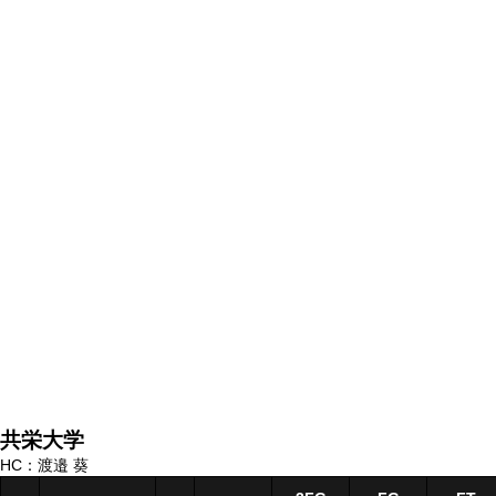
共栄大学
HC：渡邉 葵