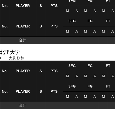
3FG
FG
FT
No.
No.
PLAYER
PLAYER
S
S
PTS
M
A
M
A
M
A
3FG
FG
FT
No.
No.
PLAYER
PLAYER
S
S
PTS
M
A
M
A
M
A
合計
合計
北里大学
HC：大貫 桜和
3FG
FG
FT
No.
No.
PLAYER
PLAYER
S
S
PTS
M
A
M
A
M
A
3FG
FG
FT
No.
No.
PLAYER
PLAYER
S
S
PTS
M
A
M
A
M
A
合計
合計