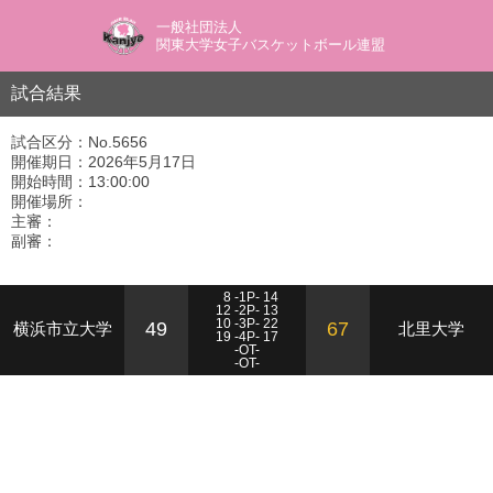
一般社団法人
関東大学女子バスケットボール連盟
試合結果
試合区分：No.5656
開催期日：2026年5月17日
開始時間：13:00:00
開催場所：
主審：
副審：
8 -1P- 14
12 -2P- 13
10 -3P- 22
49
67
横浜市立大学
北里大学
19 -4P- 17
-OT-
-OT-