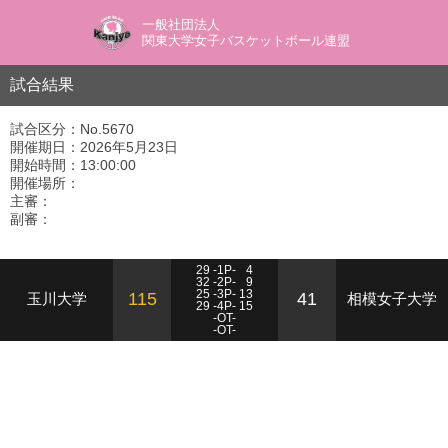
一般社団法人
関東大学女子バスケットボール連盟
試合結果
試合区分：No.5670
開催期日：2026年5月23日
開始時間：13:00:00
開催場所：
主審：
副審：
29 -1P-
4
32 -2P-
9
25 -3P- 13
115
41
玉川大学
相模女子大学
29 -4P- 15
-OT-
-OT-