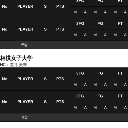
3FG
FG
FT
No.
No.
PLAYER
PLAYER
S
S
PTS
M
A
M
A
M
A
3FG
FG
FT
No.
No.
PLAYER
PLAYER
S
S
PTS
M
A
M
A
M
A
合計
合計
相模女子大学
HC：荒井 美来
3FG
FG
FT
No.
No.
PLAYER
PLAYER
S
S
PTS
M
A
M
A
M
A
3FG
FG
FT
No.
No.
PLAYER
PLAYER
S
S
PTS
M
A
M
A
M
A
合計
合計