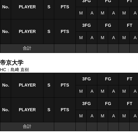
3FG
FG
FT
No.
No.
PLAYER
PLAYER
S
S
PTS
M
A
M
A
M
A
3FG
FG
FT
No.
No.
PLAYER
PLAYER
S
S
PTS
M
A
M
A
M
A
合計
合計
帝京大学
HC：島﨑 直樹
3FG
FG
FT
No.
No.
PLAYER
PLAYER
S
S
PTS
M
A
M
A
M
A
3FG
FG
FT
No.
No.
PLAYER
PLAYER
S
S
PTS
M
A
M
A
M
A
合計
合計