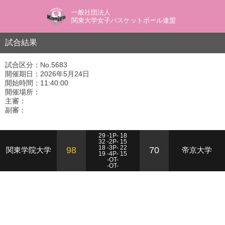
一般社団法人
関東大学女子バスケットボール連盟
試合結果
試合区分：No.5683
開催期日：2026年5月24日
開始時間：11:40:00
開催場所：
主審：
副審：
29 -1P- 18
32 -2P- 15
18 -3P- 22
98
70
関東学院大学
帝京大学
19 -4P- 15
-OT-
-OT-