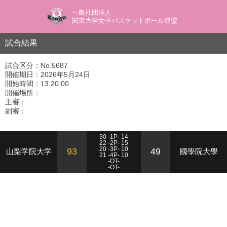
一般社団法人
関東大学女子バスケットボール連盟
試合結果
試合区分：No.5687
開催期日：2026年5月24日
開始時間：13:20:00
開催場所：
主審：
副審：
30 -1P- 14
22 -2P- 15
20 -3P- 10
93
49
山梨学院大学
國學院大學
21 -4P- 10
-OT-
-OT-