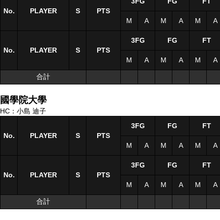
3FG
FG
FT
No.
No.
PLAYER
PLAYER
S
S
PTS
M
A
M
A
M
A
3FG
FG
FT
No.
No.
PLAYER
PLAYER
S
S
PTS
M
A
M
A
M
A
合計
合計
國學院大學
HC：小島 迪子
3FG
FG
FT
No.
No.
PLAYER
PLAYER
S
S
PTS
M
A
M
A
M
A
3FG
FG
FT
No.
No.
PLAYER
PLAYER
S
S
PTS
M
A
M
A
M
A
合計
合計