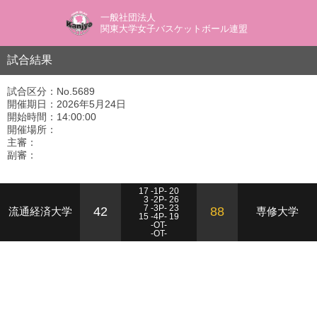
一般社団法人
関東大学女子バスケットボール連盟
試合結果
試合区分：No.5689
開催期日：2026年5月24日
開始時間：14:00:00
開催場所：
主審：
副審：
17 -1P- 20
3 -2P- 26
7 -3P- 23
42
88
流通経済大学
専修大学
15 -4P- 19
-OT-
-OT-