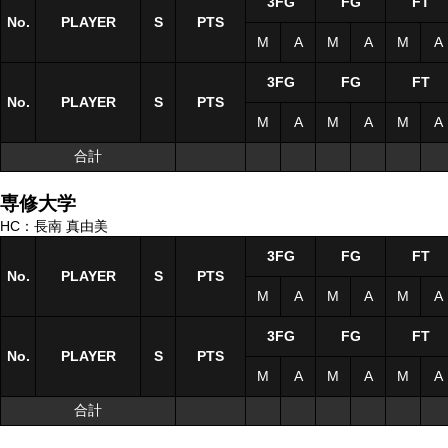
3FG
FG
FT
No.
No.
PLAYER
PLAYER
S
S
PTS
M
A
M
A
M
A
3FG
FG
FT
No.
No.
PLAYER
PLAYER
S
S
PTS
M
A
M
A
M
A
合計
合計
専修大学
HC：長南 真由美
3FG
FG
FT
No.
No.
PLAYER
PLAYER
S
S
PTS
M
A
M
A
M
A
3FG
FG
FT
No.
No.
PLAYER
PLAYER
S
S
PTS
M
A
M
A
M
A
合計
合計