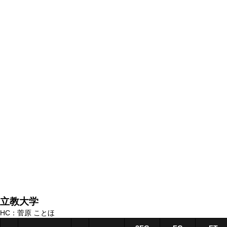
立教大学
HC：菅原 ことほ