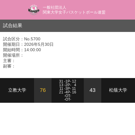
一般社団法人
関東大学女子バスケットボール連盟
試合結果
試合区分：No.5700
開催期日：2026年5月30日
開始時間：14:00:00
開催場所：
主審：
副審：
31 -1P- 12
13 -2P-
4
11 -3P- 11
76
43
立教大学
松蔭大学
21 -4P- 16
-OT-
-OT-