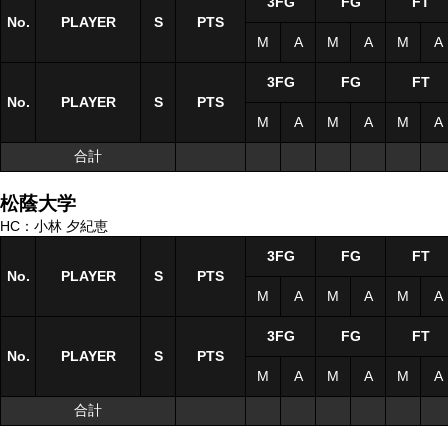
3FG
FG
FT
No.
No.
PLAYER
PLAYER
S
S
PTS
M
A
M
A
M
A
3FG
FG
FT
No.
No.
PLAYER
PLAYER
S
S
PTS
M
A
M
A
M
A
合計
合計
松蔭大学
HC：小林 夕紀恵
3FG
FG
FT
No.
No.
PLAYER
PLAYER
S
S
PTS
M
A
M
A
M
A
3FG
FG
FT
No.
No.
PLAYER
PLAYER
S
S
PTS
M
A
M
A
M
A
合計
合計