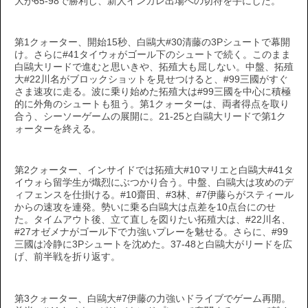
大が65-98で勝利し、新人インカレ出場への切符を手にした。
第1クォーター、開始15秒、白鷗大#30清藤の3Pシュートで幕開
け。さらに#41タイウォがゴール下のシュートで続く。このまま
白鷗大リードで進むと思いきや、拓殖大も屈しない。中盤、拓殖
大#22川名がブロックショットを見せつけると、#99三國がすぐ
さま速攻に走る。波に乗り始めた拓殖大は#99三國を中心に積極
的に外角のシュートも狙う。第1クォーターは、両者得点を取り
合う、シーソーゲームの展開に。21-25と白鷗大リードで第1ク
ォーターを終える。
第2クォーター、インサイドでは拓殖大#10マリエと白鷗大#41タ
イウォら留学生が熾烈にぶつかり合う。中盤、白鷗大は攻めのデ
ィフェンスを仕掛ける。#10齋田、#3林、#7伊藤らがスティール
からの速攻を連発。勢いに乗る白鷗大は点差を10点台にのせ
た。タイムアウト後、立て直しを図りたい拓殖大は、#22川名、
#27オゼメナがゴール下で力強いプレーを魅せる。さらに、#99
三國は冷静に3Pシュートを沈めた。37-48と白鷗大がリードを広
げ、前半戦を折り返す。
第3クォーター、白鷗大#7伊藤の力強いドライブでゲーム再開。