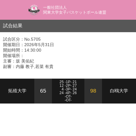
一般社団法人
関東大学女子バスケットボール連盟
試合結果
試合区分：No.5705
開催期日：2026年5月31日
開始時間：14:30:00
開催場所：
主審：坂 美佑紀
副審：内藤 教子,若菜 有貴
25 -1P- 21
12 -2P- 27
4 -3P- 24
65
98
拓殖大学
白鴎大学
24 -4P- 26
-OT-
-OT-