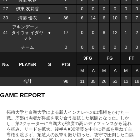
27
27
伊東 友莉香
伊東 友莉香
0
0
0
0
0
0
0
30
30
清藤 優衣
清藤 優衣
●
●
36
6
14
6
10
6
7
アキンデーレ
アキンデーレ
41
41
タイウォ イダヤ
タイウォ イダヤ
●
●
17
0
0
8
12
1
2
ット
ット
チーム
チーム
0
0
0
0
0
0
0
3FG
FG
FT
No.
No.
PLAYER
PLAYER
S
S
PTS
M
A
M
A
M
A
合計
合計
98
11
35
26
53
13
18
GAME REPORT
拓殖大学と白鷗大学による新人インカレへの出場権をかけた一
戦。序盤は両者が得点を取り合う拮抗した展開となった。しか
し、第2クォーターに白鷗大が強度の高いディフェンスから流れ
を掴み、リードを拡大。後半も#30清藤を中心に得点を重ねて主
導権を渡さず、拓殖大の反撃を振り切った。攻守で圧倒した白鷗