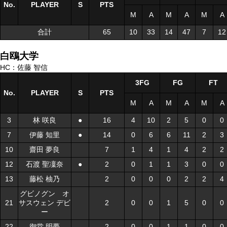
No.
No.
PLAYER
PLAYER
S
S
PTS
M
A
M
A
M
A
合計
合計
65
10
33
14
47
7
12
白鴎大学
HC：佐藤 智信
3FG
FG
FT
No.
No.
PLAYER
PLAYER
S
S
PTS
M
A
M
A
M
A
3
3
林 咲良
林 咲良
●
●
16
4
10
2
5
0
0
7
7
伊藤 知里
伊藤 知里
●
●
14
0
6
6
11
2
3
10
10
齋田 夢良
齋田 夢良
7
1
4
1
4
2
2
12
12
石渡 聖凜奈
石渡 聖凜奈
●
●
2
0
1
1
3
0
0
13
13
藤松 柚乃
藤松 柚乃
2
0
0
0
2
2
4
グビノグン オ
グビノグン オ
21
21
サスウェン デビ
サスウェン デビ
2
0
0
1
5
0
0
ー
ー
22
22
御堂 明夢
御堂 明夢
2
0
0
1
1
0
0