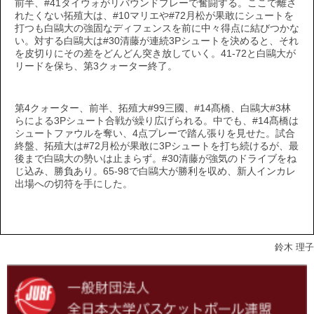
前半、#41タイウォがリバウンドプレーで奮闘する。ここで離さ
れたくない拓殖大は、#10マリエや#72月松が果敢にシュートを
打つも白鷗大の強固なディフェンスを前に中々得点に結びつかな
い。対する白鷗大は#30清藤が連続3Pシュートを決めると、それ
を皮切りにその差をどんどん突き放していく。41-72と白鷗大が
リードを保ち、第3クォーター終了。
第4クォーター、前半、拓殖大#99三國、#14髙橋、白鷗大#3林
らによる3Pシュート合戦が繰り広げられる。中でも、#14髙橋は
シュートファウルを奪い、4点プレーで踏ん張りを見せた。試合
終盤、拓殖大は#72月松が果敢に3Pシュートを打ち続けるが、最
後まで白鷗大の勢いは止まらず。#30清藤が強気のドライブをね
じ込み、勝負あり。65-98で白鷗大が勝利を収め、新人インカレ
出場への切符を手にした。
鈴木 理子