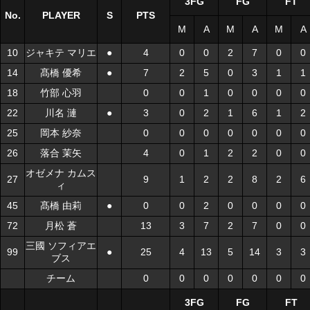
3FG
FG
FT
No.
No.
PLAYER
PLAYER
S
S
PTS
M
A
M
A
M
A
10
10
ジャキテ マリエ
ジャキテ マリエ
●
●
4
0
0
2
7
0
0
14
14
髙橋 優希
髙橋 優希
●
●
7
2
5
0
3
1
1
18
18
竹部 心羽
竹部 心羽
0
0
1
0
0
0
0
22
22
川名 漣
川名 漣
●
●
3
0
2
1
6
1
2
25
25
岡本 紗奈
岡本 紗奈
0
0
0
0
0
0
0
26
26
落合 茉矢
落合 茉矢
4
0
1
2
2
0
0
オゼメナ カムス
オゼメナ カムス
27
27
9
1
2
2
8
2
6
ィ
ィ
45
45
髙橋 由莉
髙橋 由莉
●
●
0
0
2
0
0
0
0
72
72
月松 蒼
月松 蒼
13
3
7
2
7
0
0
三國 ソフィアエ
三國 ソフィアエ
99
99
●
●
25
4
13
5
14
3
3
ブス
ブス
チーム
チーム
0
0
0
0
0
0
0
3FG
FG
FT